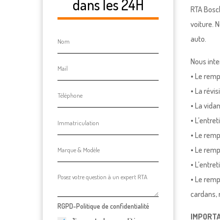
dans les 24H
RTA Bosch
voiture. 
auto.
Nous inte
• Le rem
• La révi
• La vida
• L’entret
• Le remp
• Le remp
• L’entre
• Le remp
cardans, 
RGPD-Politique de confidentialité
IMPORTAN