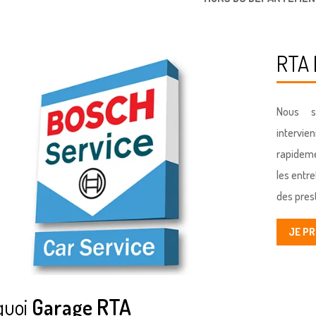
RTA
Nous s
intervie
rapideme
les entr
des pres
JE P
quoi
Garage RTA