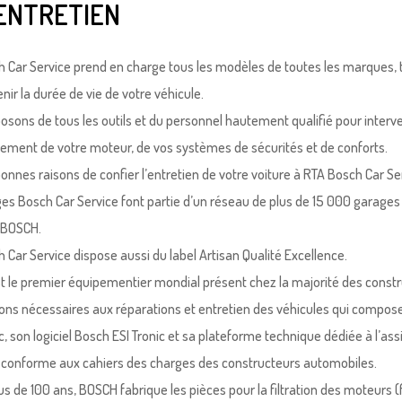
ENTRETIEN
 Car Service prend en charge tous les modèles de toutes les marques, tour
nir la durée de vie de votre véhicule.
osons de tous les outils et du personnel hautement qualifié pour interve
ement de votre moteur, de vos systèmes de sécurités et de conforts.
 bonnes raisons de confier l’entretien de votre voiture à RTA Bosch Car Se
es Bosch Car Service font partie d’un réseau de plus de 15 000 garages 
 BOSCH.
 Car Service dispose aussi du label Artisan Qualité Excellence.
 le premier équipementier mondial présent chez la majorité des constru
ons nécessaires aux réparations et entretien des véhicules qui composen
c, son logiciel Bosch ESI Tronic et sa plateforme technique dédiée à l’ass
conforme aux cahiers des charges des constructeurs automobiles.
us de 100 ans, BOSCH fabrique les pièces pour la filtration des moteurs (fi