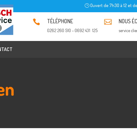
Ouvert de 7h30 à 12 et de
TÉLÉPHONE
NOUS É


0262 260 510 – 0692 431 125
service cli
NTACT
en