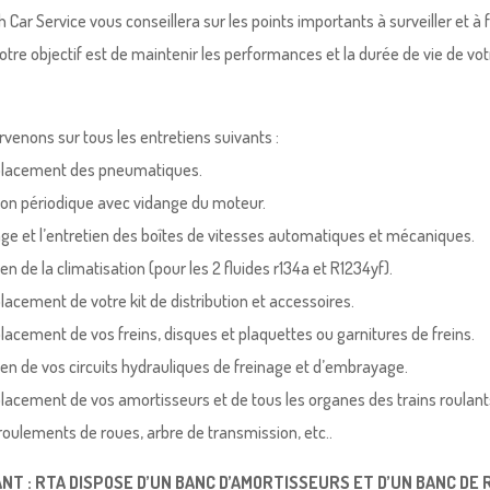
 Car Service vous conseillera sur les points importants à surveiller et à 
Notre objectif est de maintenir les performances et la durée de vie de vo
rvenons sur tous les entretiens suivants :
placement des pneumatiques.
sion périodique avec vidange du moteur.
nge et l’entretien des boîtes de vitesses automatiques et mécaniques.
ien de la climatisation (pour les 2 fluides r134a et R1234yf).
lacement de votre kit de distribution et accessoires.
lacement de vos freins, disques et plaquettes ou garnitures de freins.
tien de vos circuits hydrauliques de freinage et d’embrayage.
lacement de vos amortisseurs et de tous les organes des trains roulants, c
roulements de roues, arbre de transmission, etc..
T : RTA DISPOSE D’UN BANC D’AMORTISSEURS ET D’UN BANC DE RIPA