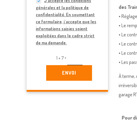
J'accepte les conditions
des Trai
générales et la politique de
confidentialité. En soumettant
• Réglage
ce formulaire, j'accepte que les
• Le remp
informations saisies soient
• Le cont
exploitées dans le cadre strict
de ma demande.
• Le cont
• Le cont
=
1 + 7
• Les pass
ENVOI
À terme,
irréversi
garage RT
Pour d