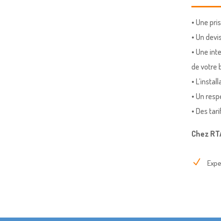
• Une pri
• Un devi
• Une int
de votre
• L’insta
• Un resp
• Des tari
Chez RTA
N
Expe