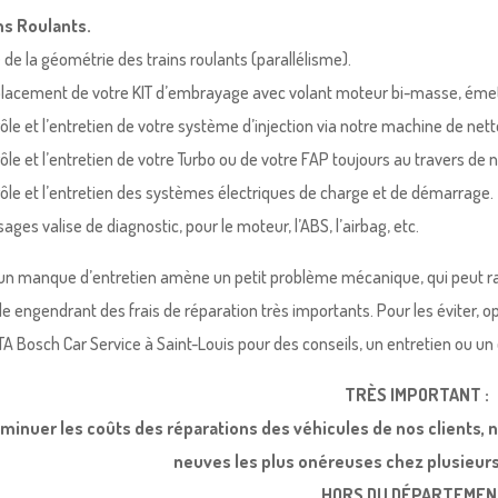
ns Roulants.
 de la géométrie des trains roulants (parallélisme).
lacement de votre KIT d’embrayage avec volant moteur bi-masse, émet
rôle et l’entretien de votre système d’injection via notre machine de n
rôle et l’entretien de votre Turbo ou de votre FAP toujours au travers 
rôle et l’entretien des systèmes électriques de charge et de démarrage.
ages valise de diagnostic, pour le moteur, l’ABS, l’airbag, etc.
 un manque d’entretien amène un petit problème mécanique, qui peut 
ble engendrant des frais de réparation très importants. Pour les éviter, o
A Bosch Car Service à Saint-Louis pour des conseils, un entretien ou un 
TRÈS IMPORTANT :
iminuer les coûts des réparations des véhicules de nos clients
neuves les plus onéreuses chez plusieurs
HORS DU DÉPARTEMEN