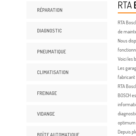
RTA
RÉPARATION
RTA Bosch
DIAGNOSTIC
de mainte
Nous disp
fonctionn
PNEUMATIQUE
Voici les
Les garag
CLIMATISATION
fabricant
RTA Bosch
FREINAGE
BOSCH est
informati
diagnosti
VIDANGE
optimum 
Depuis pl
BOÎTE AUTOMATIQUE