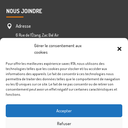
NOUS JOINDRE
Adresse

6 Rue de l’Étang, Zac Bel Air
Saint-Louis 97450, La Réunion
Gérer le consentement aux
cookies
Nous écrire via formulaire

Pour offrir les meilleures expérience savec RTA, nous utilisons des
Téléphone

technologies telles que les cookies pour stocker et/ou accéder aux
informations des appareils. Le fait de consentir à ces technologies nous
0262 260 510
permettra de traiter des données telles que le comportement de navigation
0692 431 125
ou les ID uniques sur ce site. Le fait de ne pas consentir ou de retirer son
consentement peut avoir un effet négatif sur certaines caractéristiques et
fonctions.
Copyright ©2026 | RTA Bosch Car Service
Site Web Réalisé par MAXIGIGA | La Réunion 974
Accepter
Refuser
Mentions légales